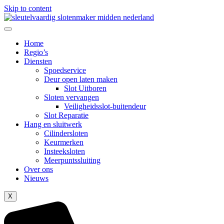
Skip to content
Home
Regio’s
Diensten
Spoedservice
Deur open laten maken
Slot Uitboren
Sloten vervangen
Veiligheidsslot-buitendeur
Slot Reparatie
Hang en sluitwerk
Cilindersloten
Keurmerken
Insteeksloten
Meerpuntssluiting
Over ons
Nieuws
X