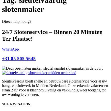
Tag:
sleutelvaardig
slotenmaker
Direct hulp nodig?
24/7 Slotenservice – Binnen 20 Minuten
Ter Plaatse!
WhatsApp
+31 85 505 5645‬
Sleutelvaardig biedt snelle en betrouwbare slotenservice voor al uw
hang- en sluitwerk in Midden-Nederland. Onze erkende vakmensen
staan 24/7 voor u klaar om u veilig en vakkundig weer toegang tot
uw woning te verlenen.
SITE NAVIGATION