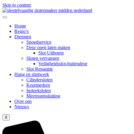
Skip to content
Home
Regio’s
Diensten
Spoedservice
Deur open laten maken
Slot Uitboren
Sloten vervangen
Veiligheidsslot-buitendeur
Slot Reparatie
Hang en sluitwerk
Cilindersloten
Keurmerken
Insteeksloten
Meerpuntssluiting
Over ons
Nieuws
X